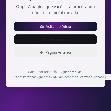
Oops! A página que você está procurando
não existe ou foi movida.
Voltar ao Início
Ver Eventos
Página Anterior
Caminho tentado:
/guia/rio-de-
janeiro/fotos/galeria/id/2403/corrida_cartoon_network_1