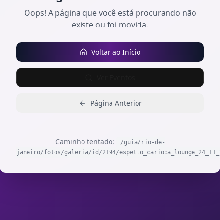
Oops! A página que você está procurando não
existe ou foi movida.
Voltar ao Início
Ver Eventos
Página Anterior
Caminho tentado:
/guia/rio-de-
janeiro/fotos/galeria/id/2194/espetto_carioca_lounge_24_11_