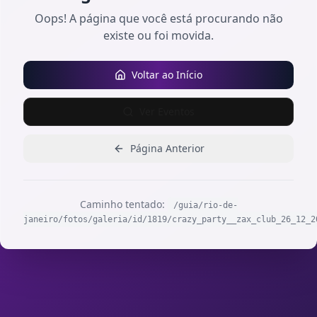
Oops! A página que você está procurando não
existe ou foi movida.
Voltar ao Início
Ver Eventos
Página Anterior
Caminho tentado:
/guia/rio-de-
janeiro/fotos/galeria/id/1819/crazy_party__zax_club_26_12_2