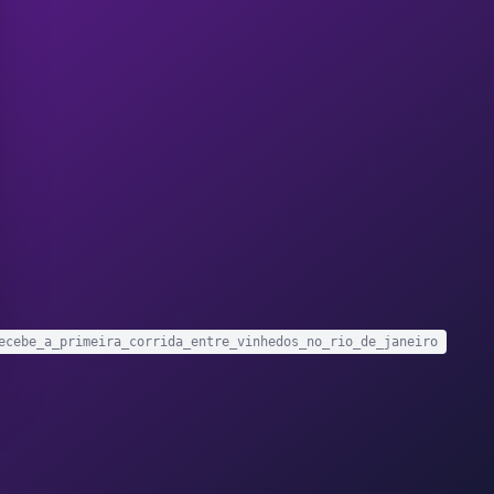
ecebe_a_primeira_corrida_entre_vinhedos_no_rio_de_janeiro