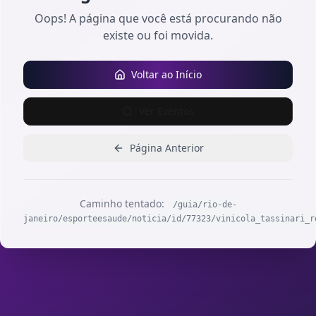
Oops! A página que você está procurando não
existe ou foi movida.
Voltar ao Início
Ver Eventos
Página Anterior
Caminho tentado:
/guia/rio-de-
janeiro/esporteesaude/noticia/id/77323/vinicola_tassinari_r