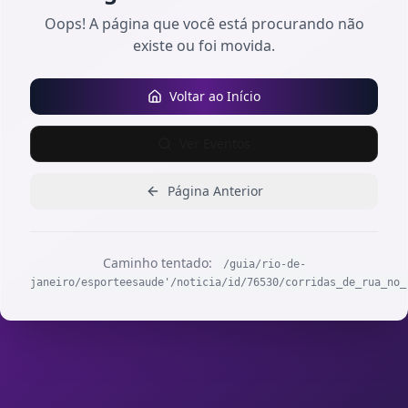
Oops! A página que você está procurando não
existe ou foi movida.
Voltar ao Início
Ver Eventos
Página Anterior
Caminho tentado:
/guia/rio-de-
janeiro/esporteesaude'/noticia/id/76530/corridas_de_rua_no_