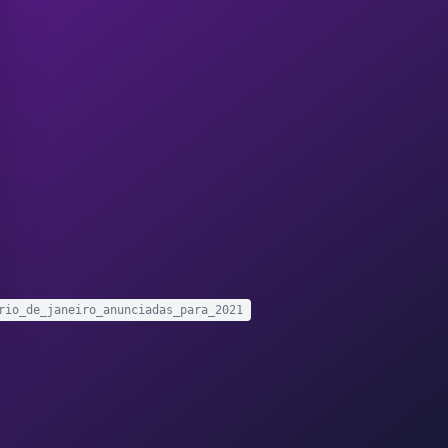
rio_de_janeiro_anunciadas_para_2021