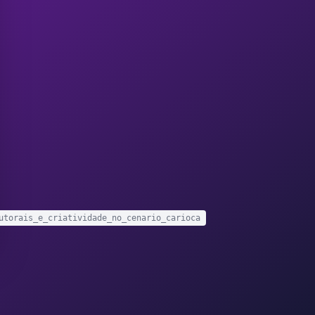
utorais_e_criatividade_no_cenario_carioca