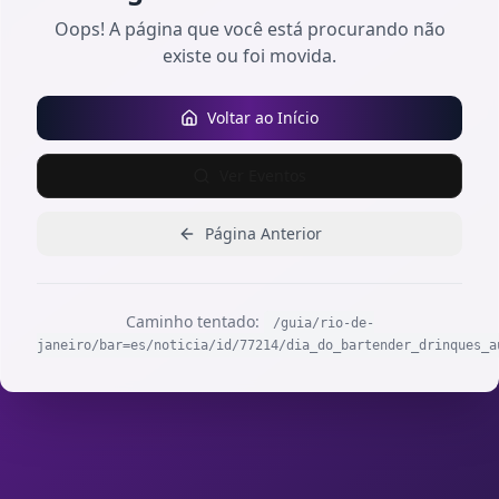
Oops! A página que você está procurando não
existe ou foi movida.
Voltar ao Início
Ver Eventos
Página Anterior
Caminho tentado:
/guia/rio-de-
janeiro/bar=es/noticia/id/77214/dia_do_bartender_drinques_a