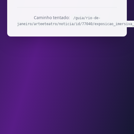
Caminho tentado:
/guia/rio-de-
janeiro/arteeteatro/noticia/id/77040/exposicao_imersiva