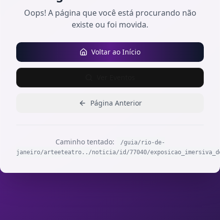
Oops! A página que você está procurando não
existe ou foi movida.
Voltar ao Início
Ver Eventos
Página Anterior
Caminho tentado:
/guia/rio-de-
janeiro/arteeteatro../noticia/id/77040/exposicao_imersiva_d