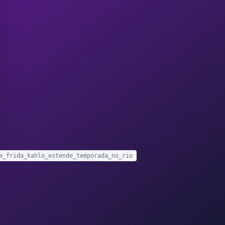
e_frida_kahlo_estende_temporada_no_rio