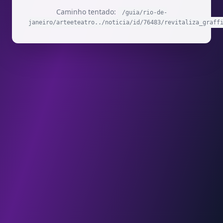
Caminho tentado:
/guia/rio-de-
janeiro/arteeteatro../noticia/id/76483/revitaliza_graff