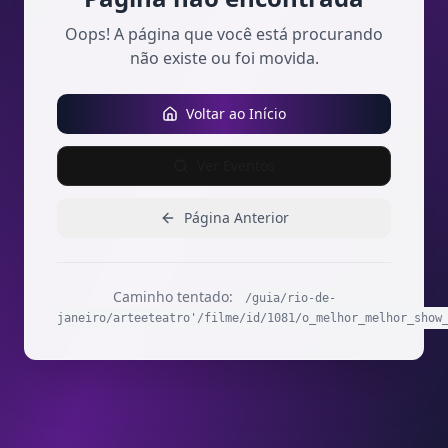
Oops! A página que você está procurando
não existe ou foi movida.
Voltar ao Início
Ver Eventos
Página Anterior
Caminho tentado:
/guia/rio-de-
janeiro/arteeteatro'/filme/id/1081/o_melhor_melhor_show