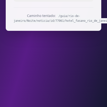
Caminho tentado:
/guia/rio-de-
janeiro/Noite/noticia/id/77061/hotel_fasano_rio_de_jane