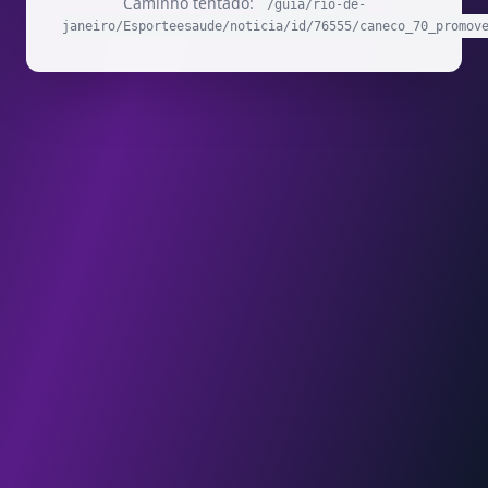
Caminho tentado:
/guia/rio-de-
janeiro/Esporteesaude/noticia/id/76555/caneco_70_promov