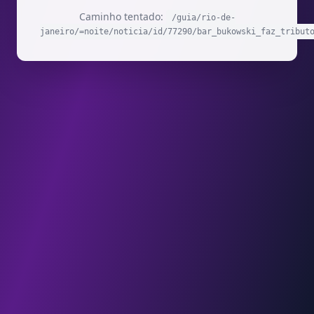
Caminho tentado:
/guia/rio-de-
janeiro/=noite/noticia/id/77290/bar_bukowski_faz_tribut